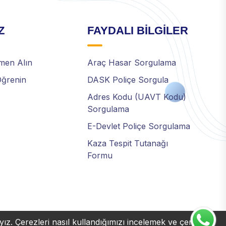
Z
FAYDALI BİLGİLER
emen Alın
Araç Hasar Sorgulama
Öğrenin
DASK Poliçe Sorgula
Adres Kodu (UAVT Kodu)
Sorgulama
E-Devlet Poliçe Sorgulama
Kaza Tespit Tutanağı
Formu
yız. Çerezleri nasıl kullandığımızı incelemek ve çerezleri