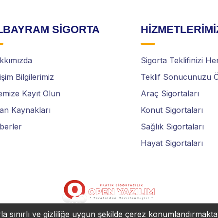
LBAYRAM SİGORTA
HİZMETLERİMİ
kkımızda
Sigorta Teklifinizi H
tişim Bilgilerimiz
Teklif Sonucunuzu 
emize Kayıt Olun
Araç Sigortaları
san Kaynakları
Konut Sigortaları
berler
Sağlık Sigortaları
Hayat Sigortaları
la sınırlı ve gizliliğe uygun şekilde çerez konumlandırmakta