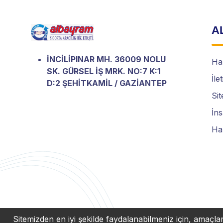
A
İNCİLİPINAR MH. 36009 NOLU
Ha
SK. GÜRSEL İŞ MRK. NO:7 K:1
İle
D:2 ŞEHİTKAMİL / GAZİANTEP
Sit
İn
Ha
Sitemizden en iyi şekilde faydalanabilmeniz için, amaçlar