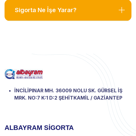
Sigorta Ne İşe Yarar?
İNCİLİPINAR MH. 36009 NOLU SK. GÜRSEL İŞ
MRK. NO:7 K:1 D:2 ŞEHİTKAMİL / GAZİANTEP
ALBAYRAM SİGORTA